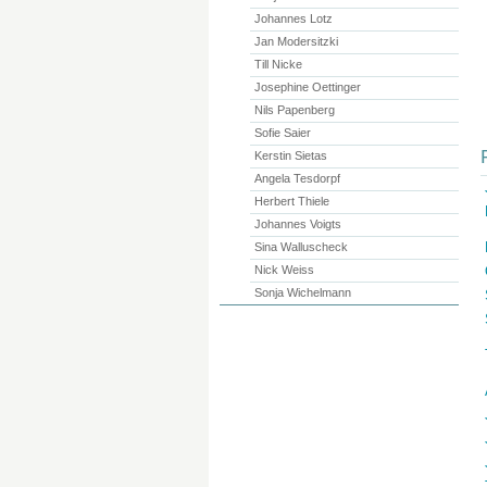
Johannes Lotz
Jan Modersitzki
Till Nicke
Josephine Oettinger
Nils Papenberg
Sofie Saier
Kerstin Sietas
Angela Tesdorpf
Herbert Thiele
Johannes Voigts
Sina Walluscheck
Nick Weiss
Sonja Wichelmann