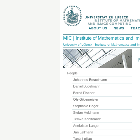
ABOUT US
NEWS
TEAC
MIC | Institute of Mathematics and 
University of Lübeck
-
Institute of Mathematics and 
People
Johannes Bostelmann
Daniel Budelmann
Bernd Fischer
Ole Gildemeister
Stephanie Häger
Stefan Heldmann
Temke Kohlbrandt
Annkristin Lange
Jan Lellmann
Tanja Loßau