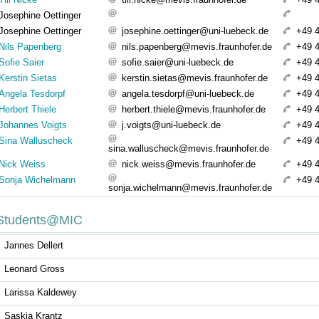
Josephine Oettinger
Josephine Oettinger
josephine.oettinger@uni-luebeck.de
+49 
Nils Papenberg
nils.papenberg@mevis.fraunhofer.de
+49 
Sofie Saier
sofie.saier@uni-luebeck.de
+49 
Kerstin Sietas
kerstin.sietas@mevis.fraunhofer.de
+49 
Angela Tesdorpf
angela.tesdorpf@uni-luebeck.de
+49 
Herbert Thiele
herbert.thiele@mevis.fraunhofer.de
+49 
Johannes Voigts
j.voigts@uni-luebeck.de
+49 
Sina Walluscheck
+49 
sina.walluscheck@mevis.fraunhofer.de
Nick Weiss
nick.weiss@mevis.fraunhofer.de
+49 
Sonja Wichelmann
+49 
sonja.wichelmann@mevis.fraunhofer.de
Students@MIC
Jannes Dellert
Leonard Gross
Larissa Kaldewey
Saskia Krantz