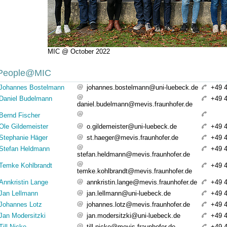
MIC @ October 2022
People@MIC
Johannes Bostelmann
johannes.bostelmann@uni-luebeck.de
+49 
Daniel Budelmann
+49 
daniel.budelmann@mevis.fraunhofer.de
Bernd Fischer
Ole Gildemeister
o.gildemeister@uni-luebeck.de
+49 
Stephanie Häger
st.haeger@mevis.fraunhofer.de
+49 
Stefan Heldmann
+49 
stefan.heldmann@mevis.fraunhofer.de
Temke Kohlbrandt
+49 
temke.kohlbrandt@mevis.fraunhofer.de
Annkristin Lange
annkristin.lange@mevis.fraunhofer.de
+49 
Jan Lellmann
jan.lellmann@uni-luebeck.de
+49 
Johannes Lotz
johannes.lotz@mevis.fraunhofer.de
+49 
Jan Modersitzki
jan.modersitzki@uni-luebeck.de
+49 
Till Nicke
till.nicke@mevis.fraunhofer.de
+49 